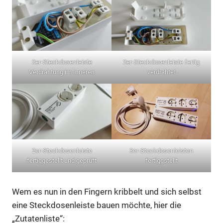
2er-Steckdosenleiste
2er-Steckdosenleiste fertig
Verdrahtung im Inneren
verdrahtet
3er-Steckdosenleisten
2er-Steckdosenleiste
fertiggstellt
fertiggestellt und geprüft
Wem es nun in den Fingern kribbelt und sich selbst
eine Steckdosenleiste bauen möchte, hier die
„Zutatenliste“: