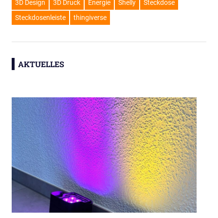
3D Design
3D Druck
Energie
Shelly
Steckdose
Steckdosenleiste
thingiverse
AKTUELLES