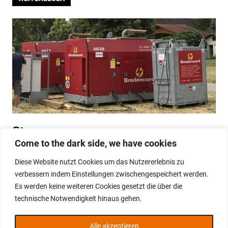
Stromversorgung
Come to the dark side, we have cookies
Hinter jeder gelungenen Veranstaltung steht eine
Diese Website nutzt Cookies um das Nutzererlebnis zu
zuverlässige Energieversorgung.
verbessern indem Einstellungen zwischengespeichert werden.
Es werden keine weiteren Cookies gesetzt die über die
WEITERLESEN
technische Notwendigkeit hinaus gehen.
Alle akzeptieren
WordPress-Theme: Gridbox von ThemeZee.