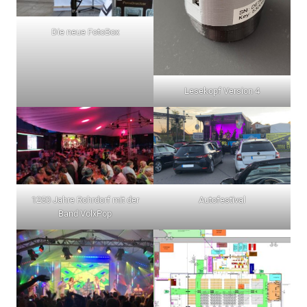
Die neue FotoBox
Lesekopf Version 4
1250 Jahre Rohrdorf mit der
Autofestival
Band VolxPop