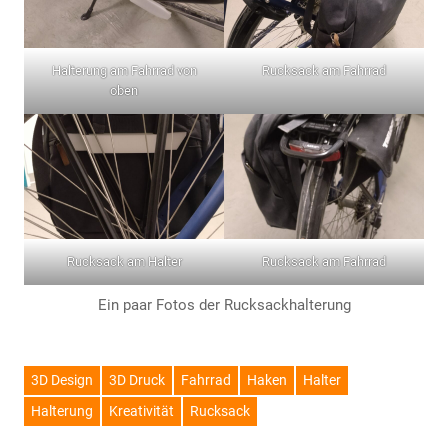
Halterung am Fahrrad von
Rucksack am Fahrrad
oben
Rucksack am Halter
Rucksack am Fahrrad
Ein paar Fotos der Rucksackhalterung
3D Design
3D Druck
Fahrrad
Haken
Halter
Halterung
Kreativität
Rucksack