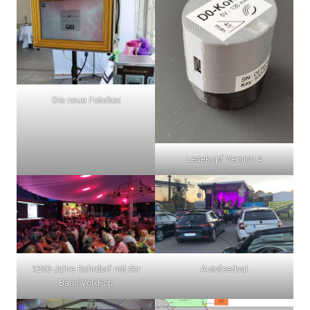
Die neue FotoBox
Lesekopf Version 4
1250 Jahre Rohrdorf mit der
Autofestival
Band VolxPop