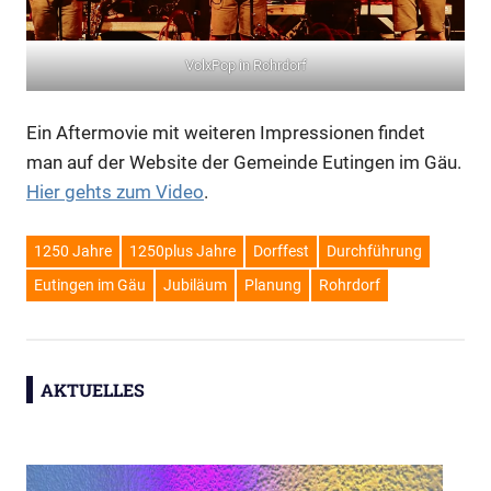
VolxPop in Rohrdorf
Ein Aftermovie mit weiteren Impressionen findet
man auf der Website der Gemeinde Eutingen im Gäu.
Hier gehts zum Video
.
1250 Jahre
1250plus Jahre
Dorffest
Durchführung
Eutingen im Gäu
Jubiläum
Planung
Rohrdorf
AKTUELLES