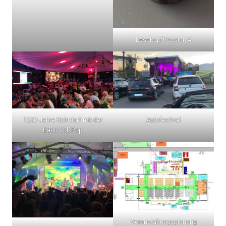
Lesekopf Version 4
1250 Jahre Rohrdorf mit der
Autofestival
Band VolxPop
Veranstaltungsplanung