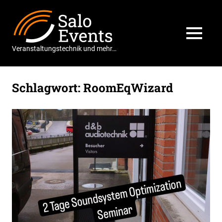
Zum
Salo
Inhalt
springen
Events
MENÜ
Veranstaltungstechnik und mehr…
Schlagwort:
RoomEqWizard